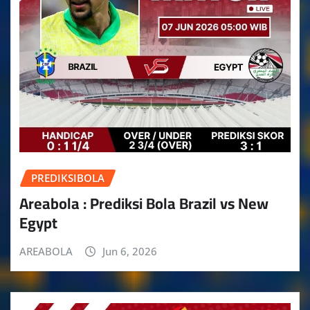
PREDIKSIBOLA
Areabola : Prediksi Bola Brazil vs New
Egypt
AREABOLA
Jun 6, 2026