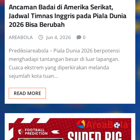
Ancaman Badai di Amerika Serikat,
Jadwal Timnas Inggris pada Piala Dunia
2026 Bisa Berubah
AREABOLA
Jun 4, 2026
0
Prediksiareabola – Piala Dunia 2026 berpotensi
menghadapi tantangan besar di luar lapangan.
Cuaca ekstrem yang diperkirakan melanda
sejumlah kota tuan…
READ MORE