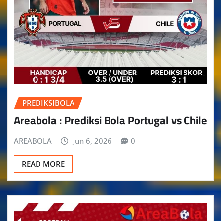
PREDIKSIBOLA
Areabola : Prediksi Bola Portugal vs Chile
AREABOLA
Jun 6, 2026
0
READ MORE