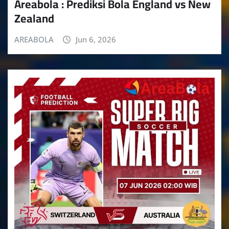
Areabola : Prediksi Bola England vs New
Zealand
AREABOLA
Jun 6, 2026