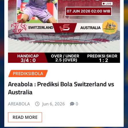
PREDIKSIBOLA
Areabola : Prediksi Bola Switzerland vs
Australia
AREABOLA
Jun 6, 2026
0
READ MORE