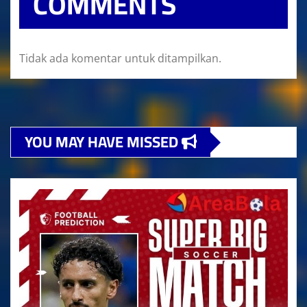
COMMENTS
Tidak ada komentar untuk ditampilkan.
YOU MAY HAVE MISSED