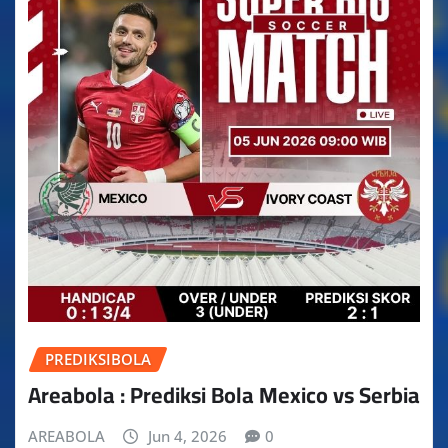
PREDIKSIBOLA
Areabola : Prediksi Bola Mexico vs Serbia
AREABOLA
Jun 4, 2026
0