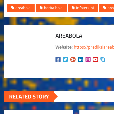
areabola
berita bola
infoterkini
pre
AREABOLA
Website:
https://prediksiarea
RELATED STORY