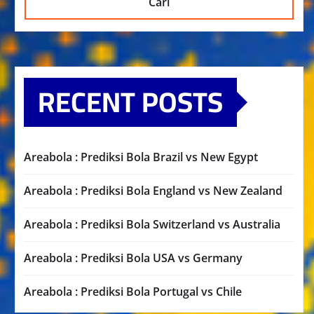
Cari
RECENT POSTS
Areabola : Prediksi Bola Brazil vs New Egypt
Areabola : Prediksi Bola England vs New Zealand
Areabola : Prediksi Bola Switzerland vs Australia
Areabola : Prediksi Bola USA vs Germany
Areabola : Prediksi Bola Portugal vs Chile