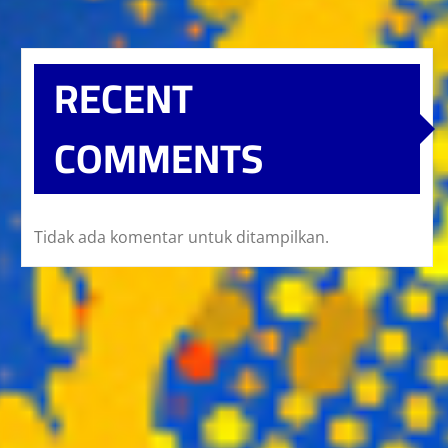
RECENT
COMMENTS
Tidak ada komentar untuk ditampilkan.