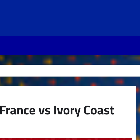
 France vs Ivory Coast