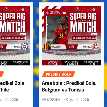
A
PREDIKSIBOLA
ediksi Bola
Areabola : Prediksi Bola
Chile
Belgium vs Tunisia
Jun 6, 2026
AREABOLA
Jun 6, 2026