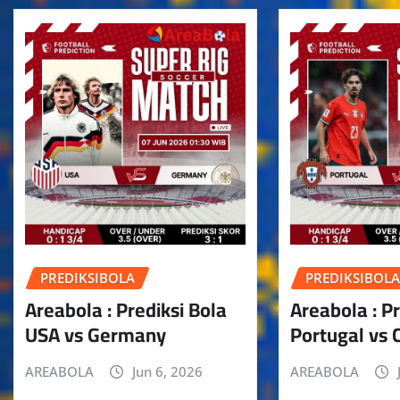
PREDIKSIBOLA
PREDIKSIBOL
Areabola : Prediksi Bola
Areabola : Pr
USA vs Germany
Portugal vs 
AREABOLA
Jun 6, 2026
AREABOLA