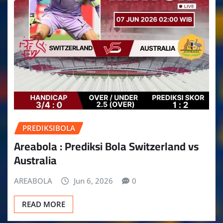
PREDIKSIBOLA
Areabola : Prediksi Bola Switzerland vs
Australia
AREABOLA
Jun 6, 2026
0
READ MORE