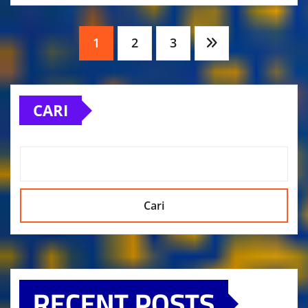
Paginasi
1
2
3
pos
CARI
Cari
RECENT POSTS