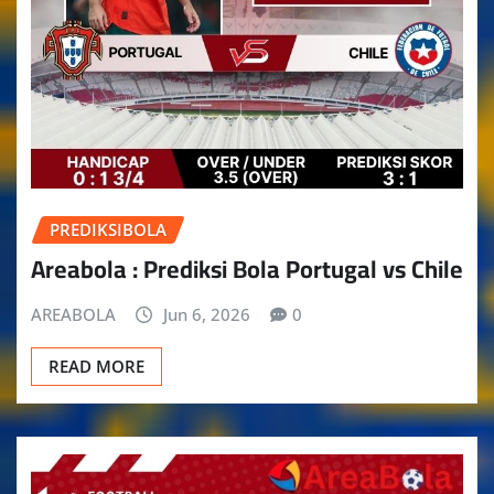
PREDIKSIBOLA
Areabola : Prediksi Bola Portugal vs Chile
AREABOLA
Jun 6, 2026
0
READ MORE