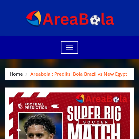
Skip
to
content
Home
Areabola : Prediksi Bola Brazil vs New Egypt