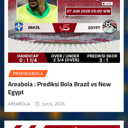
PREDIKSIBOLA
Areabola : Prediksi Bola Brazil vs New
Egypt
AREABOLA
Jun 6, 2026